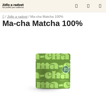
Přejít
Hledat
NÁKUP
na
obsah
KOŠÍK
Domů
/
Jídlo a radost
/
Ma-cha Matcha 100%
Ma-cha Matcha 100%