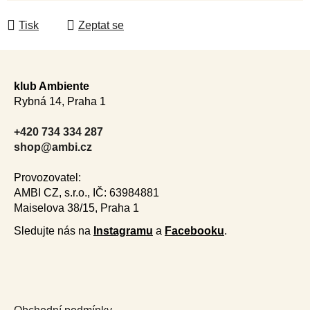
Tisk
Zeptat se
Z
á
klub Ambiente
p
Rybná 14, Praha 1
a
t
+420 734 334 287
í
shop@ambi.cz
Provozovatel:
AMBI CZ, s.r.o., IČ: 63984881
Maiselova 38/15, Praha 1
Sledujte nás na
Instagramu
a
Facebooku
.