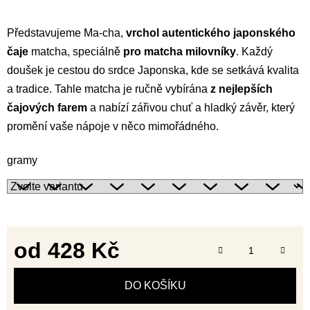
Představujeme Ma-cha,
vrchol autentického japonského
čaje
matcha, speciálně
pro matcha milovníky
. Každý
doušek je cestou do srdce Japonska, kde se setkává kvalita
a tradice. Tahle matcha je ručně vybírána
z nejlepších
čajových farem
a nabízí zářivou chuť a hladký závěr, který
promění vaše nápoje v něco mimořádného.
gramy
od
428 Kč
Měrná cena:
DO KOŠÍKU