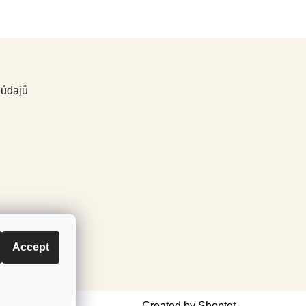
 údajů
Accept
Created by Shoptet