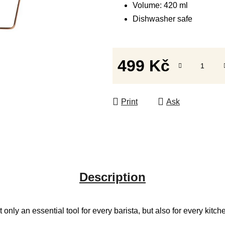
Volume: 420 ml
Dishwasher safe
499 Kč
Measure price:
Print
Ask
Description
only an essential tool for every barista, but also for every kitche