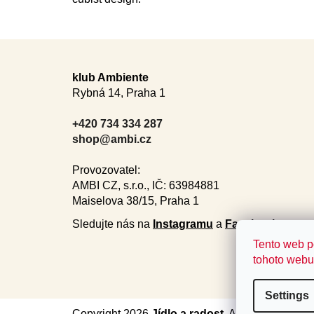
F
o
klub Ambiente
Rybná 14, Praha 1
o
t
+420 734 334 287
e
shop@ambi.cz
r
Provozovatel:
AMBI CZ, s.r.o., IČ: 63984881
Maiselova 38/15, Praha 1
Sledujte nás na
Instagramu
a
Facebooku
.
Tento web p
tohoto webu 
Settings
Copyright 2026
Jídlo a radost
. All rights reserve