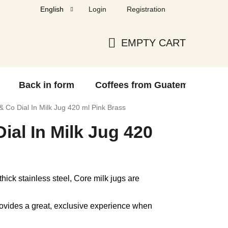
Login
Registration
English
EMPTY CART
SHOPPING
CART
Back in form
Coffees from Guatemala
F
 & Co Dial In Milk Jug 420 ml Pink Brass
ial In Milk Jug 420
ick stainless steel, Core milk jugs are
ovides a great, exclusive experience when