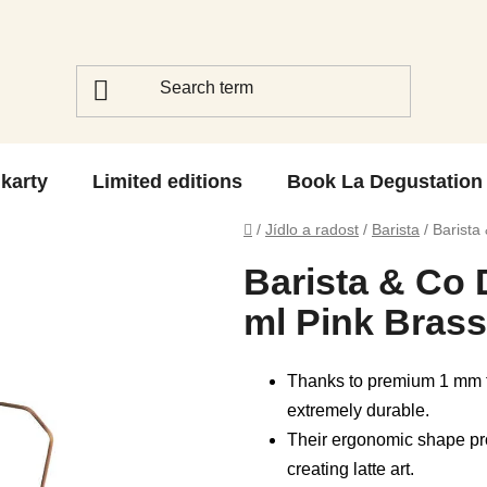
 karty
Limited editions
Book La Degustation
Home
/
Jídlo a radost
/
Barista
/
Barista
Barista & Co D
ml Pink Brass
Thanks to premium 1 mm th
extremely durable.
Their ergonomic shape pr
creating latte art.