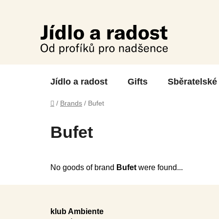
Skip
to
content
Jídlo a radost
Gifts
Sběratelské
Home
/
Brands
/
Bufet
Bufet
No goods of brand
Bufet
were found...
F
o
klub Ambiente