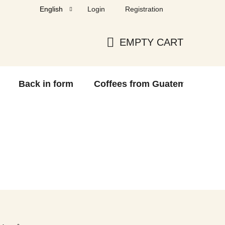
Login
Registration
English
EMPTY CART
SHOPPING
CART
Back in form
Coffees from Guatemala
F