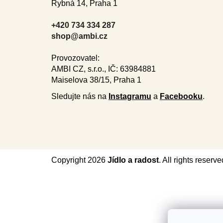
Rybná 14, Praha 1
o
t
+420 734 334 287
e
shop@ambi.cz
r
Provozovatel:
AMBI CZ, s.r.o., IČ: 63984881
Maiselova 38/15, Praha 1
Sledujte nás na
Instagramu
a
Facebooku
.
Copyright 2026
Jídlo a radost
. All rights reserve