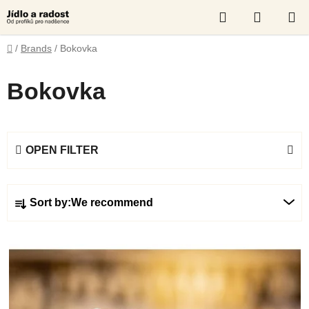
Skip
Search
SHOPP
to
content
CART
Home
/
Brands
/
Bokovka
Bokovka
OPEN FILTER
P
Sort by:
We recommend
r
o
L
d
i
u
s
c
t
t