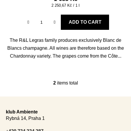
Measure
2 250,67 Kč / 1 l
price:
ADD TO CART
The R&L Legras family produces exclusively Blanc de
Blancs champagne. All wines are therefore based on the
Chardonnay variety. The grapes come from the Côte...
2
items total
L
i
s
F
t
o
i
klub Ambiente
o
n
Rybná 14, Praha 1
t
g
e
c