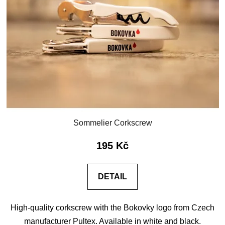
o
s
f
o
p
r
r
t
o
i
d
n
u
g
c
t
s
Sommelier Corkscrew
195 Kč
DETAIL
High-quality corkscrew with the Bokovky logo from Czech
manufacturer Pultex. Available in white and black.