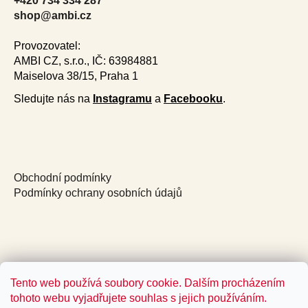
+420 734 334 287
r
o
shop@ambi.cz
n
t
Provozovatel:
r
AMBI CZ, s.r.o., IČ: 63984881
o
Maiselova 38/15, Praha 1
l
Sledujte nás na
Instagramu
a
Facebooku
.
s
Obchodní podmínky
Podmínky ochrany osobních údajů
Tento web používá soubory cookie. Dalším procházením
tohoto webu vyjadřujete souhlas s jejich používáním.