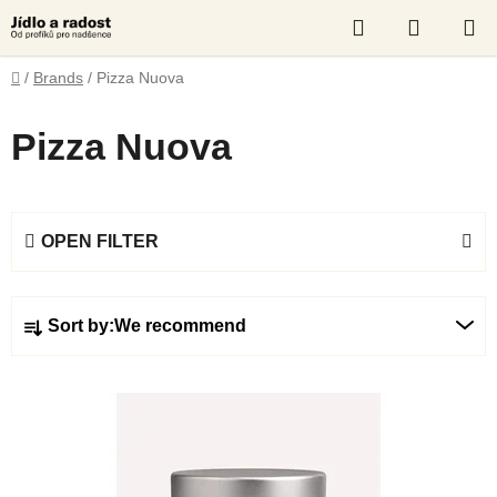
Skip
Search
SHOPP
to
content
CART
Home
/
Brands
/
Pizza Nuova
Pizza Nuova
OPEN FILTER
P
Sort by:
We recommend
r
o
L
d
i
u
s
c
t
t