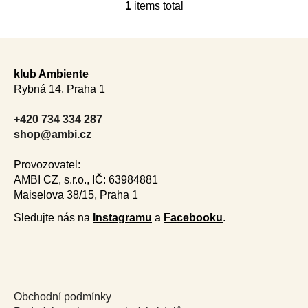
1
items total
L
i
s
F
t
o
i
klub Ambiente
o
n
Rybná 14, Praha 1
t
g
e
c
+420 734 334 287
r
o
shop@ambi.cz
n
t
Provozovatel:
r
AMBI CZ, s.r.o., IČ: 63984881
o
Maiselova 38/15, Praha 1
l
Sledujte nás na
Instagramu
a
Facebooku
.
s
Obchodní podmínky