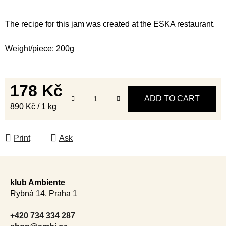
The recipe for this jam was created at the ESKA restaurant.
Weight/piece: 200g
178 Kč
ADD TO CART
Measure price:
890 Kč / 1 kg
Print
Ask
F
o
klub Ambiente
o
Rybná 14, Praha 1
t
e
+420 734 334 287