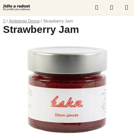
Skip
Search
SHOPP
to
content
CART
Home
/
Ambiente Doma
/
Strawberry Jam
Strawberry Jam