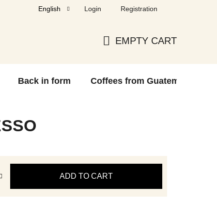
Login
Registration
English
EMPTY CART
SHOPPING
CART
Back in form
Coffees from Guatemala
F
ESSO
ADD TO CART