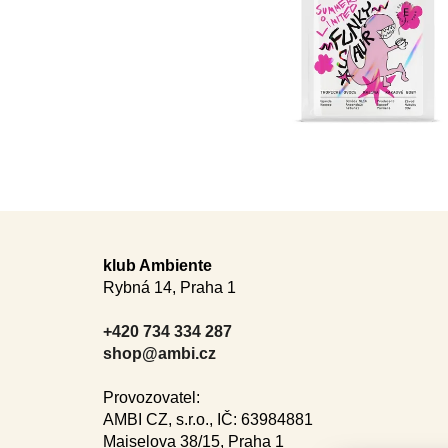
F
o
klub Ambiente
Rybná 14, Praha 1
o
t
+420 734 334 287
e
shop@ambi.cz
r
Provozovatel:
AMBI CZ, s.r.o., IČ: 63984881
Maiselova 38/15, Praha 1