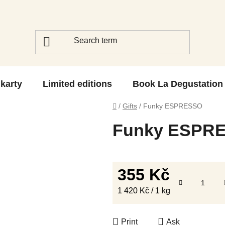
 karty
Limited editions
Book La Degustation
Home
/
Gifts
/
Funky ESPRESSO
Funky ESPR
355 Kč
Measure price:
1 420 Kč / 1 kg
Print
Ask