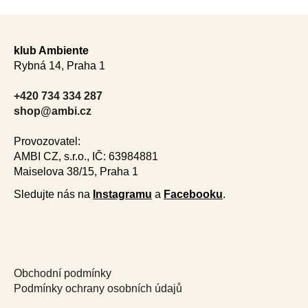
F
o
klub Ambiente
o
Rybná 14, Praha 1
t
e
+420 734 334 287
r
shop@ambi.cz
Provozovatel:
AMBI CZ, s.r.o., IČ: 63984881
Maiselova 38/15, Praha 1
Sledujte nás na
Instagramu
a
Facebooku
.
Obchodní podmínky
Podmínky ochrany osobních údajů