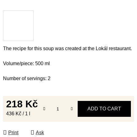
The recipe for this soup was created at the Lokál restaurant.
Volume/piece: 500 ml
Number of servings: 2
218 Kč
ADD TO CART
Measure price:
436 Kč / 1 l
Print
Ask