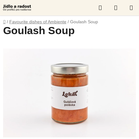
Skip
Search
SHOPP
to
content
CART
Home
/
Favourite dishes of Ambiente
/
Goulash Soup
Goulash Soup