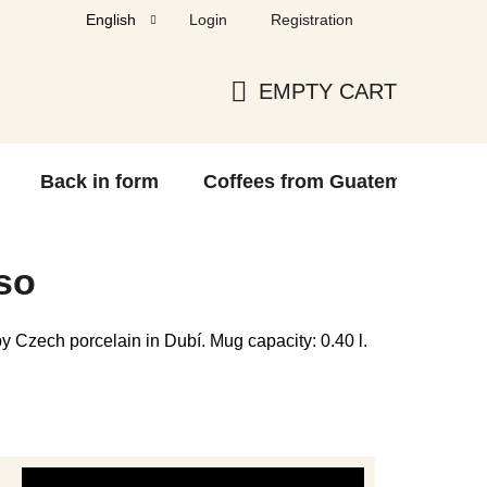
Login
Registration
English
EMPTY CART
SHOPPING
CART
Back in form
Coffees from Guatemala
F
so
y Czech porcelain in Dubí. Mug capacity: 0.40 l.