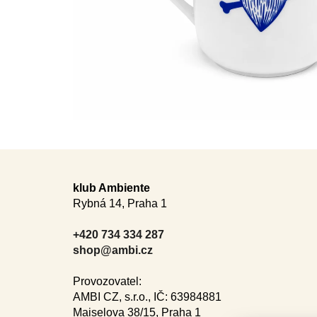
F
o
klub Ambiente
Rybná 14, Praha 1
o
t
+420 734 334 287
e
shop@ambi.cz
r
Provozovatel:
AMBI CZ, s.r.o., IČ: 63984881
Maiselova 38/15, Praha 1