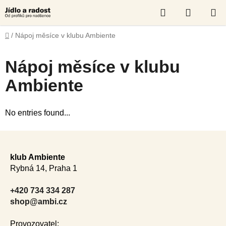
Skip
Search
SHOPP
to
content
CART
Home
/
Nápoj měsíce v klubu Ambiente
Nápoj měsíce v klubu
Ambiente
No entries found...
F
o
klub Ambiente
o
Rybná 14, Praha 1
t
e
+420 734 334 287
r
shop@ambi.cz
Provozovatel: