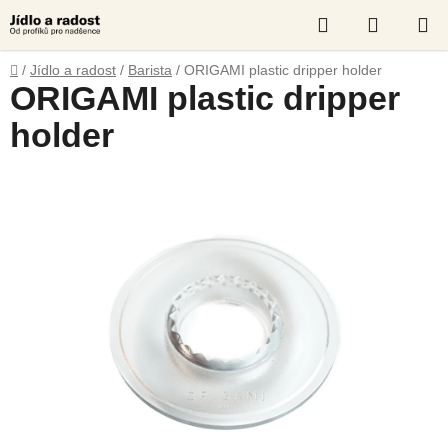
Skip
Search
SHOPP
to
content
CART
Home
/
Jídlo a radost
/
Barista
/
ORIGAMI plastic dripper holder
ORIGAMI plastic dripper
holder