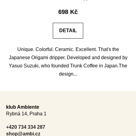
698 Kč
DETAIL
Unique. Colorful. Ceramic. Excellent. That's the
Japanese Origami dripper. Developed and designed by
Yasuo Suzuki, who founded Trunk Coffee in Japan.The
design...
F
o
klub Ambiente
o
Rybná 14, Praha 1
t
e
+420 734 334 287
r
shop@ambi.cz