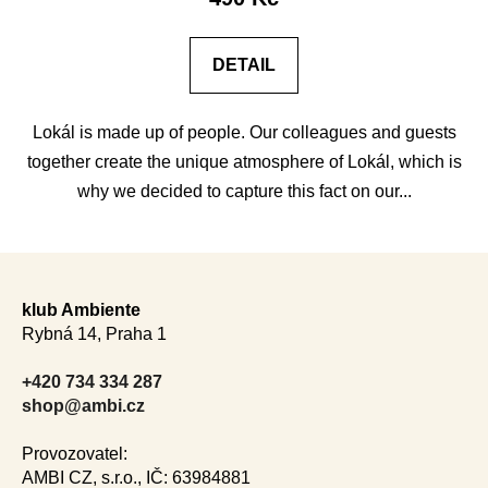
DETAIL
Lokál is made up of people. Our colleagues and guests
together create the unique atmosphere of Lokál, which is
why we decided to capture this fact on our...
F
o
klub Ambiente
o
Rybná 14, Praha 1
t
e
+420 734 334 287
r
shop@ambi.cz
Provozovatel:
AMBI CZ, s.r.o., IČ: 63984881