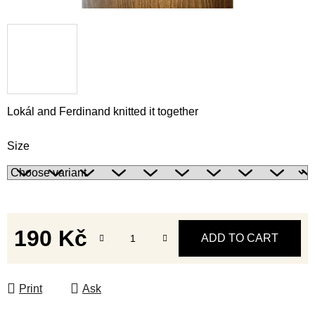
Lokál and Ferdinand knitted it together
Size
190 Kč
ADD TO CART
Measure price:
Print
Ask