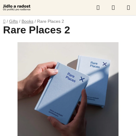
Skip
Search
SHOPP
to
content
CART
Home
/
Gifts
/
Books
/
Rare Places 2
Rare Places 2