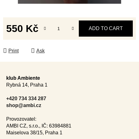
550 Kč
ADD TO CART
Measure price:
Print
Ask
F
o
klub Ambiente
o
Rybná 14, Praha 1
t
e
+420 734 334 287
r
shop@ambi.cz
Provozovatel:
AMBI CZ, s.r.o., IČ: 63984881
Maiselova 38/15, Praha 1