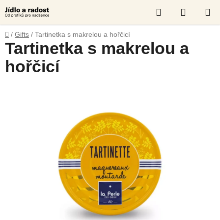
Skip
Search
SHOPP
to
content
CART
Home
/
Gifts
/
Tartinetka s makrelou a hořčicí
Tartinetka s makrelou a
hořčicí