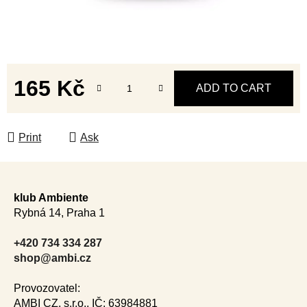
165 Kč
ADD TO CART
Measure price:
Print
Ask
F
o
klub Ambiente
o
Rybná 14, Praha 1
t
e
+420 734 334 287
r
shop@ambi.cz
Provozovatel:
AMBI CZ, s.r.o., IČ: 63984881