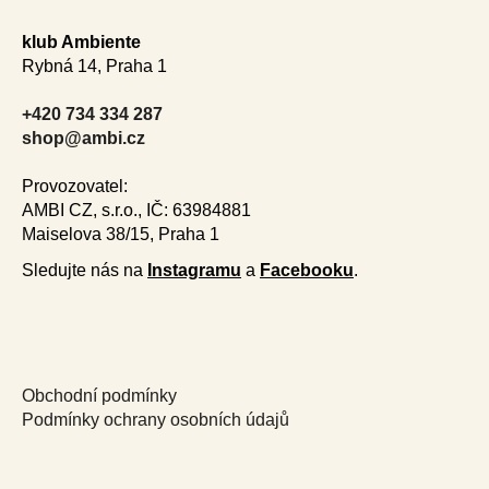
o
klub Ambiente
o
Rybná 14, Praha 1
t
e
+420 734 334 287
r
shop@ambi.cz
Provozovatel:
AMBI CZ, s.r.o., IČ: 63984881
Maiselova 38/15, Praha 1
Sledujte nás na
Instagramu
a
Facebooku
.
Obchodní podmínky
Podmínky ochrany osobních údajů