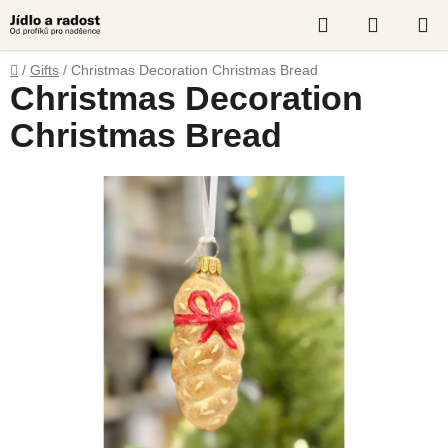
Skip
Search
SHOPP
to
content
CART
Home
/
Gifts
/
Christmas Decoration Christmas Bread
Christmas Decoration
Christmas Bread