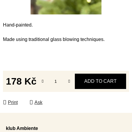
Hand-painted.
Made using traditional glass blowing techniques.
178 Kč
ADD TO CART
Measure price:
Print
Ask
F
o
klub Ambiente
o