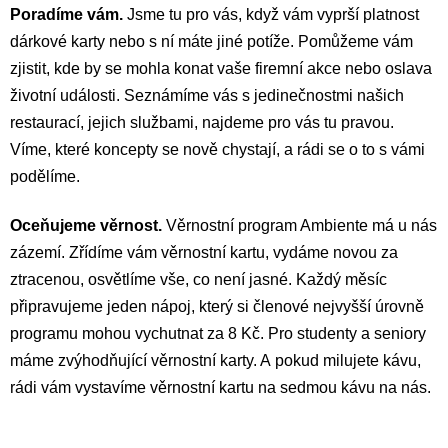
Poradíme vám.
Jsme tu pro vás, když vám vyprší platnost
dárkové karty nebo s ní máte jiné potíže. Pomůžeme vám
zjistit, kde by se mohla konat vaše firemní akce nebo oslava
životní události. Seznámíme vás s jedinečnostmi našich
restaurací, jejich službami, najdeme pro vás tu pravou.
Víme, které koncepty se nově chystají, a rádi se o to s vámi
podělíme.
Oceňujeme věrnost.
Věrnostní program Ambiente má u nás
zázemí. Zřídíme vám věrnostní kartu, vydáme novou za
ztracenou, osvětlíme vše, co není jasné. Každý měsíc
připravujeme jeden nápoj, který si členové nejvyšší úrovně
programu mohou vychutnat za 8 Kč. Pro studenty a seniory
máme zvýhodňující věrnostní karty. A pokud milujete kávu,
rádi vám vystavíme věrnostní kartu na sedmou kávu na nás.