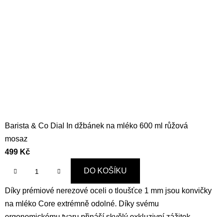
Barista & Co Dial In džbánek na mléko 600 ml růžová
mosaz
499 Kč
DO KOŠÍKU
Díky prémiové nerezové oceli o tloušťce 1 mm jsou konvičky
na mléko Core extrémně odolné. Díky svému
ergonomickému tvaru přináší skvělý exkluzivní zážitek...