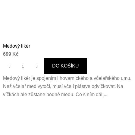
Medový likér
699 Kč
DO KOŠÍKU
Medový likér je spojením lihovarnického a včelařského umu.
Než včelař med vytočí, musí včelí plástve odvíčkovat. Na
víčkách ale zůstane hodně medu. Co s ním dál,...