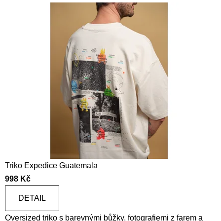
e
Triko Expedice Guatemala
998 Kč
DETAIL
Oversized triko s barevnými bůžky, fotografiemi z farem a