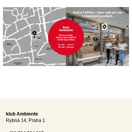
Z
á
klub Ambiente
p
Rybná 14, Praha 1
a