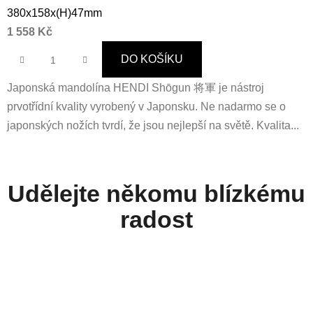
380x158x(H)47mm
1 558 Kč
DO KOŠÍKU
Japonská mandolína HENDI Shōgun 将軍 je nástroj
prvotřídní kvality vyrobený v Japonsku. Ne nadarmo se o
japonských nožích tvrdí, že jsou nejlepší na světě. Kvalita...
Udělejte někomu blízkému
radost