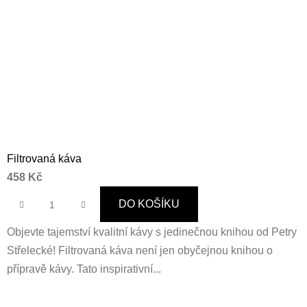
Filtrovaná káva
458 Kč
DO KOŠÍKU
Objevte tajemství kvalitní kávy s jedinečnou knihou od Petry
Střelecké! Filtrovaná káva není jen obyčejnou knihou o
přípravě kávy. Tato inspirativní...