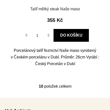
Talíř mělký steak Naše maso
355 Kč
DO KOŠÍKU
Porcelánový talíř řeznictví Naše maso vyrobený
v Českém porcelánu v Dubí. Průměr: 26cm Vyrábí :
Český Porcelán v Dubí
10
položek celkem
O
v
l
Z
á
á