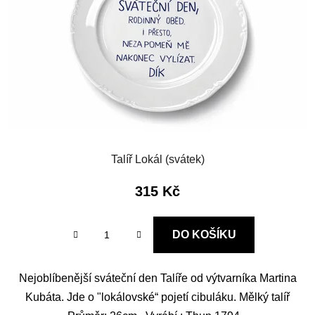
p
k
r
t
o
ů
d
u
k
t
ů
Talíř Lokál (svátek)
315 Kč
DO KOŠÍKU
Nejoblíbenější sváteční den Talíře od výtvarníka Martina
Kubáta. Jde o "lokálovské“ pojetí cibuláku. Mělký talíř