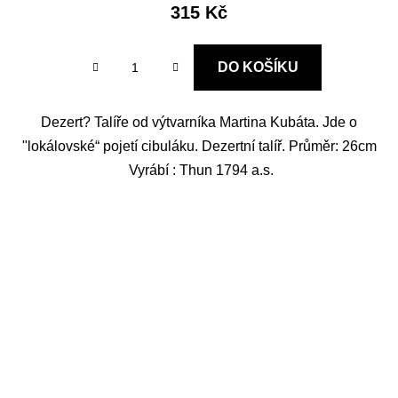
315 Kč
DO KOŠÍKU
Dezert? Talíře od výtvarníka Martina Kubáta. Jde o
"lokálovské“ pojetí cibuláku. Dezertní talíř. Průměr: 26cm
Vyrábí : Thun 1794 a.s.