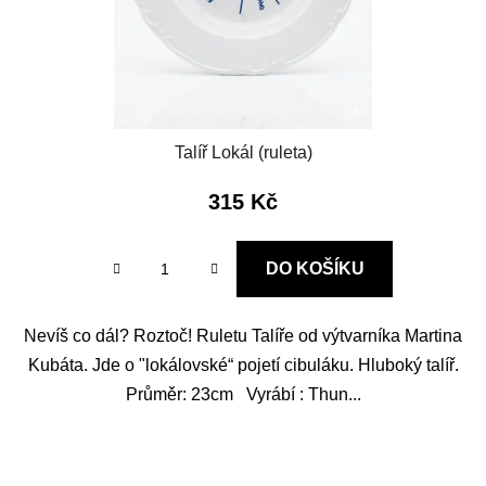
Talíř Lokál (ruleta)
315 Kč
DO KOŠÍKU
Nevíš co dál? Roztoč! Ruletu Talíře od výtvarníka Martina
Kubáta. Jde o "lokálovské“ pojetí cibuláku. Hluboký talíř.
Průměr: 23cm Vyrábí : Thun...