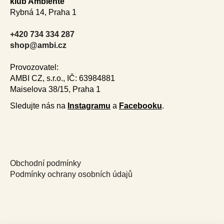
d
klub Ambiente
p
a
Rybná 14, Praha 1
a
c
t
í
+420 734 334 287
í
p
shop@ambi.cz
r
v
Provozovatel:
k
AMBI CZ, s.r.o., IČ: 63984881
y
Maiselova 38/15, Praha 1
v
Sledujte nás na
Instagramu
a
Facebooku
.
ý
p
i
s
u
Obchodní podmínky
Podmínky ochrany osobních údajů