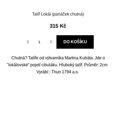
Talíř Lokál (panáček chutná)
315 Kč
DO KOŠÍKU
Chutná? Talíře od výtvarníka Martina Kubáta. Jde o
"lokálovské“ pojetí cibuláku. Hluboký talíř. Průměr: 2cm
Vyrábí : Thun 1794 a.s.