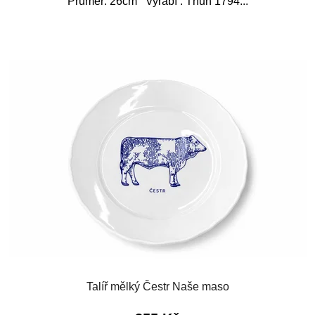
Průměr: 26cm Vyrábí : Thun 1794...
Talíř mělký Čestr Naše maso