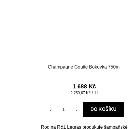
Champagne Goutte Bokovka 750ml
1 688 Kč
Měrná
2 250,67 Kč / 1 l
cena:
DO KOŠÍKU
Rodina R&L Legras produkuje šampaňské