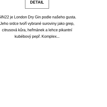
DETAIL
IN22 je London Dry Gin podle našeho gusta.
Jeho srdce tvoří vybrané suroviny jako grep,
citrusová kůra, heřmánek a lehce pikantní
kubébový pepř. Komplex...