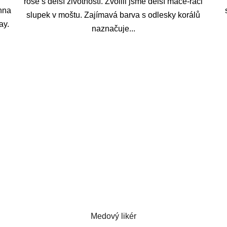
rosé s delší životností. Zvolili jsme delší mace-raci
hna
slupek v moštu. Zajímavá barva s odlesky korálů
ay.
naznačuje...
Medový likér