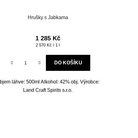
Hrušky s Jabkama
1 285 Kč
Měrná
2 570 Kč / 1 l
cena:
DO KOŠÍKU
bjem láhve: 500ml Alkohol: 42% obj. Výrobce:
Land Craft Spirits s.r.o.