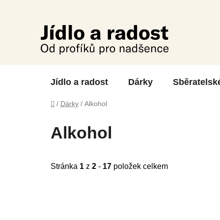
Přejít
na
obsah
Jídlo a radost
Dárky
Sběratelsk
Domů
/
Dárky
/
Alkohol
Alkohol
Stránka
1
z
2
-
17
položek celkem