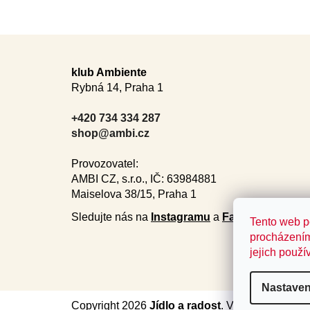
Z
á
klub Ambiente
Rybná 14, Praha 1
p
a
+420 734 334 287
t
shop@ambi.cz
í
Provozovatel:
AMBI CZ, s.r.o., IČ: 63984881
Maiselova 38/15, Praha 1
Sledujte nás na
Instagramu
a
Facebooku
.
Tento web p
procházením
jejich použí
Nastaven
Copyright 2026
Jídlo a radost
. Všechna práva v