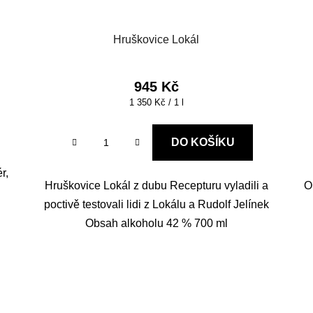
Hruškovice Lokál
945 Kč
Měrná
1 350 Kč / 1 l
cena:
DO KOŠÍKU
r,
Hruškovice Lokál z dubu Recepturu vyladili a
O
o
poctivě testovali lidi z Lokálu a Rudolf Jelínek
Obsah alkoholu 42 % 700 ml