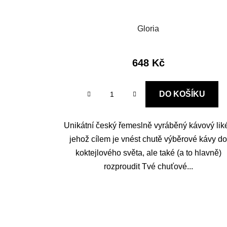
Gloria
648 Kč
DO KOŠÍKU
Unikátní český řemeslně vyráběný kávový liké
jehož cílem je vnést chutě výběrové kávy d
koktejlového světa, ale také (a to hlavně)
rozproudit Tvé chuťové...