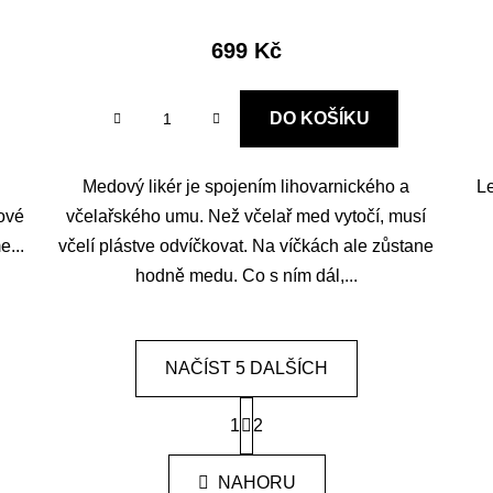
699 Kč
DO KOŠÍKU
Medový likér je spojením lihovarnického a
Le
ové
včelařského umu. Než včelař med vytočí, musí
e...
včelí plástve odvíčkovat. Na víčkách ale zůstane
hodně medu. Co s ním dál,...
NAČÍST 5 DALŠÍCH
S
1
t
2
O
r
v
á
l
NAHORU
n