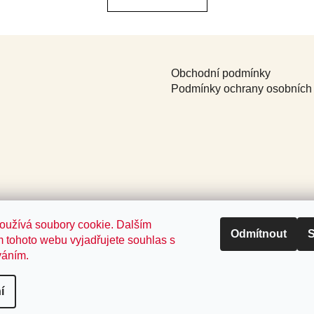
á
k
o
d
v
a
á
c
n
í
Obchodní podmínky
í
p
Podmínky ochrany osobních
r
v
k
y
v
ý
p
i
s
oužívá soubory cookie. Dalším
Odmítnout
S
u
 tohoto webu vyjadřujete souhlas s
váním.
í
yhrazena.