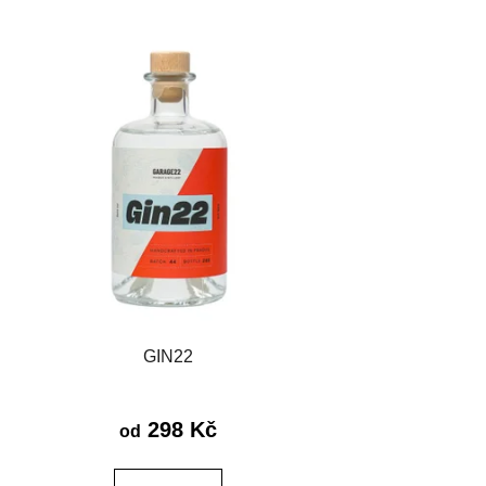
í
p
r
o
d
u
k
t
ů
GIN22
298 Kč
od