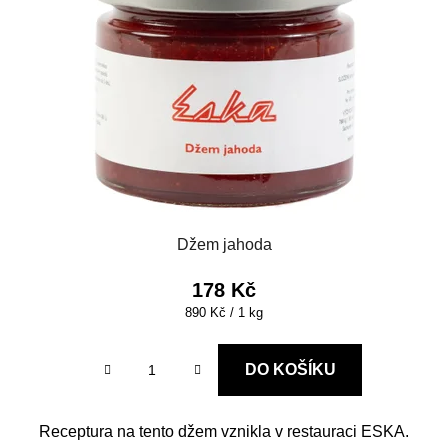
s
r
p
o
r
d
o
u
d
k
u
t
k
ů
t
ů
Džem jahoda
178 Kč
Měrná
890 Kč / 1 kg
cena:
DO KOŠÍKU
Receptura na tento džem vznikla v restauraci ESKA.