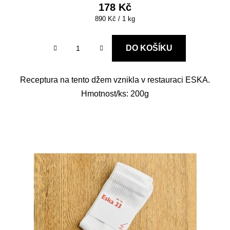
178 Kč
Měrná
890 Kč / 1 kg
cena:
DO KOŠÍKU
Receptura na tento džem vznikla v restauraci ESKA.
Hmotnost/ks: 200g