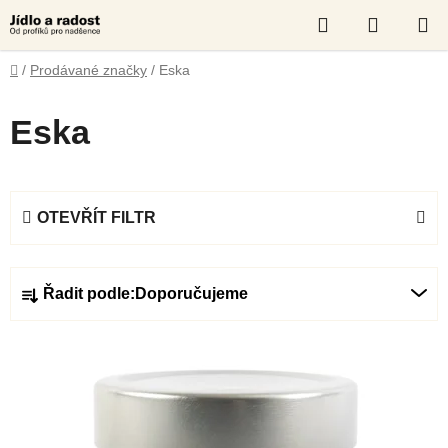
Přejít
Hledat
NÁKUP
na
obsah
KOŠÍK
Domů
/
Prodávané značky
/
Eska
Eska
OTEVŘÍT FILTR
Ř
Řadit podle:
Doporučujeme
a
z
V
e
ý
n
p
í
i
p