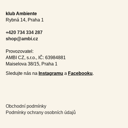
l
Z
á
á
d
klub Ambiente
p
a
Rybná 14, Praha 1
a
c
t
í
+420 734 334 287
í
p
shop@ambi.cz
r
v
Provozovatel:
k
AMBI CZ, s.r.o., IČ: 63984881
y
Maiselova 38/15, Praha 1
v
Sledujte nás na
Instagramu
a
Facebooku
.
ý
p
i
s
u
Obchodní podmínky
Podmínky ochrany osobních údajů