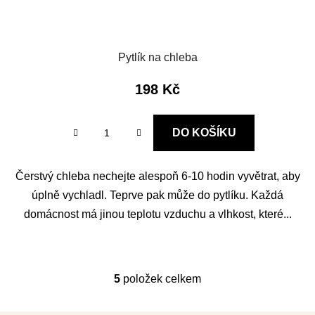
Pytlík na chleba
198 Kč
DO KOŠÍKU
Čerstvý chleba nechejte alespoň 6-10 hodin vyvětrat, aby
úplně vychladl. Teprve pak může do pytlíku. Každá
domácnost má jinou teplotu vzduchu a vlhkost, které...
5
položek celkem
O
v