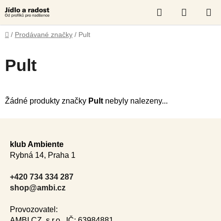
Přejít
Hledat
NÁKUP
na
obsah
KOŠÍK
Domů
/
Prodávané značky
/
Pult
Pult
Žádné produkty značky
Pult
nebyly nalezeny...
Z
á
klub Ambiente
p
Rybná 14, Praha 1
a
t
+420 734 334 287
í
shop@ambi.cz
Provozovatel:
AMBI CZ, s.r.o., IČ: 63984881