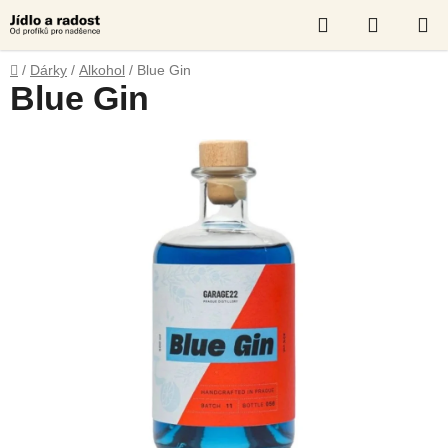
Přejít
Hledat
NÁKUP
na
obsah
KOŠÍK
Domů
/
Dárky
/
Alkohol
/
Blue Gin
Blue Gin