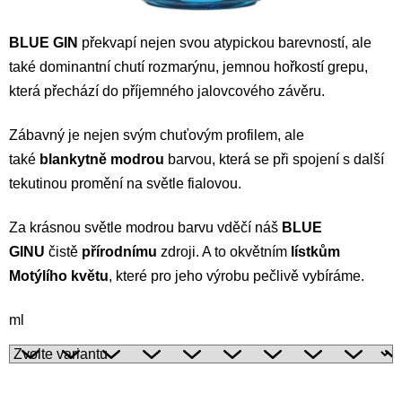
BLUE GIN
překvapí nejen svou atypickou barevností, ale
také dominantní chutí rozmarýnu, jemnou hořkostí grepu,
která přechází do příjemného jalovcového závěru.
Zábavný je nejen svým chuťovým profilem, ale
také
blankytně modrou
barvou, která se při spojení s další
tekutinou promění na světle fialovou.
Za krásnou světle modrou barvu vděčí náš
BLUE
GINU
čistě
přírodnímu
zdroji. A to okvětním
lístkům
Motýlího květu
, které pro jeho výrobu pečlivě vybíráme.
ml