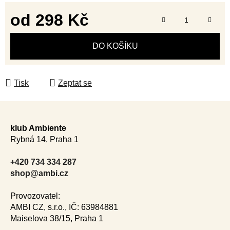
od
298 Kč
Měrná cena:
DO KOŠÍKU
Tisk
Zeptat se
Z
á
klub Ambiente
p
Rybná 14, Praha 1
a
t
+420 734 334 287
í
shop@ambi.cz
Provozovatel:
AMBI CZ, s.r.o., IČ: 63984881
Maiselova 38/15, Praha 1