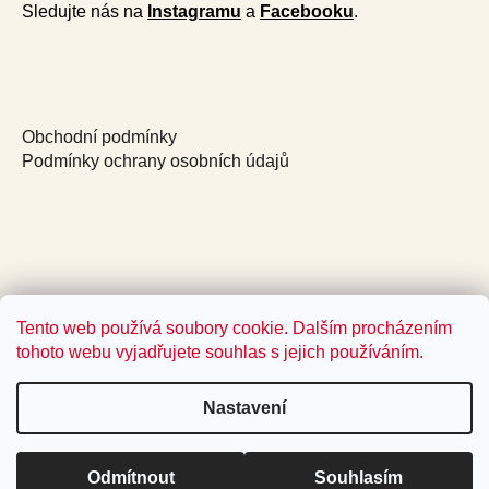
Sledujte nás na
Instagramu
a
Facebooku
.
Obchodní podmínky
Podmínky ochrany osobních údajů
Tento web používá soubory cookie. Dalším procházením
tohoto webu vyjadřujete souhlas s jejich používáním.
Nastavení
Vytvořil Shoptet
Odmítnout
Souhlasím
Copyright 2026
Jídlo a radost
. Všechna práva