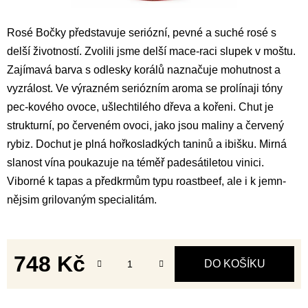
Rosé Bočky představuje seriózní, pevné a suché rosé s
delší životností. Zvolili jsme delší mace-raci slupek v moštu.
Zajímavá barva s odlesky korálů naznačuje mohutnost a
vyzrálost. Ve výrazném seriózním aroma se prolínaji tóny
pec-kového ovoce, ušlechtilého dřeva a kořeni. Chut je
strukturní, po červeném ovoci, jako jsou maliny a červený
rybiz. Dochut je plná hořkosladkých taninů a ibišku. Mirná
slanost vína poukazuje na téměř padesátiletou vinici.
Viborné k tapas a předkrmům typu roastbeef, ale i k jemn-
nějsim grilovaným specialitám.
748 Kč
DO KOŠÍKU
Měrná cena: