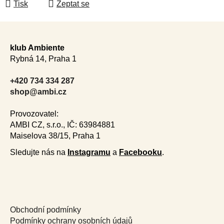
Tisk
Zeptat se
Z
á
klub Ambiente
p
Rybná 14, Praha 1
a
t
+420 734 334 287
í
shop@ambi.cz
Provozovatel:
AMBI CZ, s.r.o., IČ: 63984881
Maiselova 38/15, Praha 1
Sledujte nás na
Instagramu
a
Facebooku
.
Obchodní podmínky
Podmínky ochrany osobních údajů