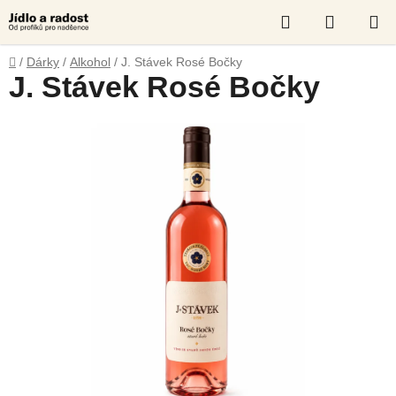
Přejít
Hledat
NÁKUP
na
obsah
KOŠÍK
Domů
/
Dárky
/
Alkohol
/
J. Stávek Rosé Bočky
J. Stávek Rosé Bočky