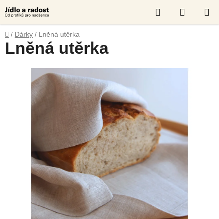
Přejít
Hledat
NÁKUP
na
obsah
KOŠÍK
Domů
/
Dárky
/
Lněná utěrka
Lněná utěrka