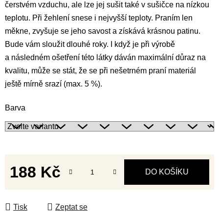
čerstvém vzduchu, ale lze jej sušit také v sušičce na nízkou
teplotu. Při žehlení snese i nejvyšší teploty. Praním len
měkne, zvyšuje se jeho savost a získává krásnou patinu.
Bude vám sloužit dlouhé roky. I když je při výrobě
a následném ošetření této látky dáván maximální důraz na
kvalitu, může se stát, že se při nešetrném praní materiál
ještě mírně srazí (max. 5 %).
Barva
188 Kč
DO KOŠÍKU
Měrná cena:
Tisk
Zeptat se