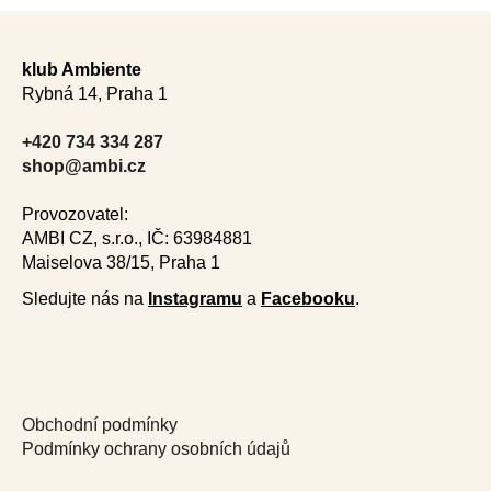
Z
á
klub Ambiente
p
Rybná 14, Praha 1
a
t
+420 734 334 287
í
shop@ambi.cz
Provozovatel:
AMBI CZ, s.r.o., IČ: 63984881
Maiselova 38/15, Praha 1
Sledujte nás na
Instagramu
a
Facebooku
.
Obchodní podmínky
Podmínky ochrany osobních údajů