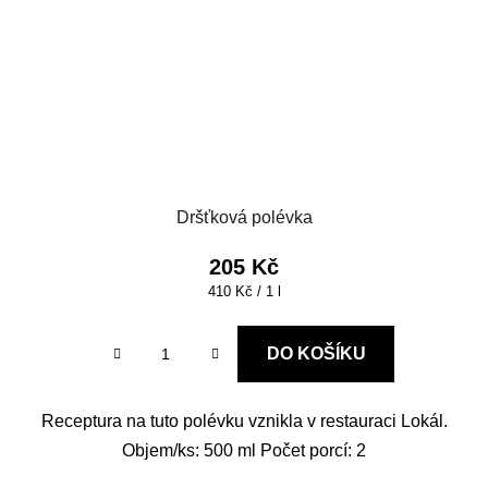
Dršťková polévka
205 Kč
Měrná
410 Kč / 1 l
cena:
DO KOŠÍKU
Receptura na tuto polévku vznikla v restauraci Lokál.
Objem/ks: 500 ml Počet porcí: 2