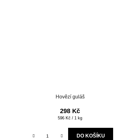
Hovězí guláš
298 Kč
Měrná
596 Kč / 1 kg
cena:
DO KOŠÍKU