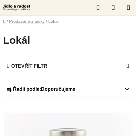
Přejít
Hledat
NÁKUP
na
obsah
KOŠÍK
Domů
/
Prodávané značky
/
Lokál
Lokál
OTEVŘÍT FILTR
Ř
Řadit podle:
Doporučujeme
a
z
V
e
ý
n
p
í
i
p