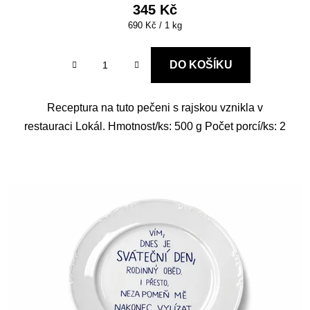
345 Kč
Měrná
690 Kč / 1 kg
cena:
DO KOŠÍKU
Receptura na tuto pečeni s rajskou vznikla v
restauraci Lokál. Hmotnost/ks: 500 g Počet porcí/ks: 2