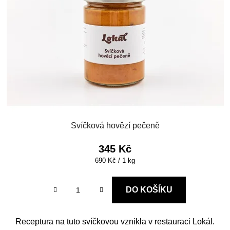
s
r
p
o
r
d
o
u
d
k
u
t
k
ů
t
ů
Svíčková hovězí pečeně
345 Kč
Měrná
690 Kč / 1 kg
cena:
DO KOŠÍKU
Receptura na tuto svíčkovou vznikla v restauraci Lokál.