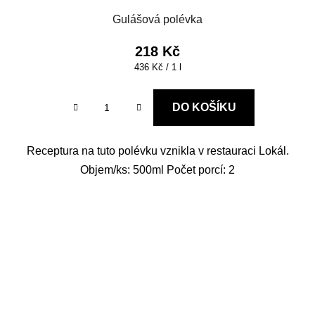
Gulášová polévka
218 Kč
Měrná
436 Kč / 1 l
cena:
DO KOŠÍKU
Receptura na tuto polévku vznikla v restauraci Lokál.
Objem/ks: 500ml Počet porcí: 2