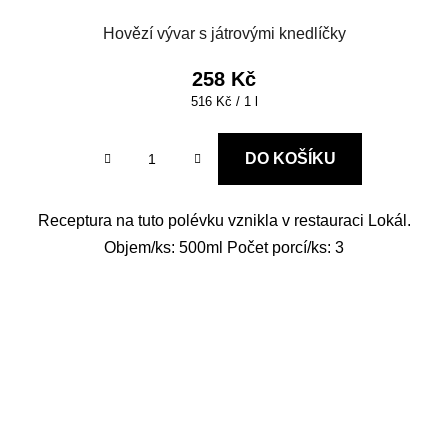
Hovězí vývar s játrovými knedlíčky
258 Kč
Měrná
516 Kč / 1 l
cena:
DO KOŠÍKU
Receptura na tuto polévku vznikla v restauraci Lokál.
Objem/ks: 500ml Počet porcí/ks: 3