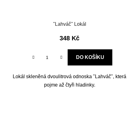
''Lahváč'' Lokál
348 Kč
DO KOŠÍKU
Lokál skleněná dvoulitrová odnoska "Lahváč", která
pojme až čtyři hladinky.