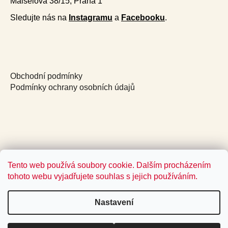
Maiselova 38/15, Praha 1
i
s
Sledujte nás na
Instagramu
a
Facebooku
.
u
Obchodní podmínky
Podmínky ochrany osobních údajů
Tento web používá soubory cookie. Dalším procházením
tohoto webu vyjadřujete souhlas s jejich používáním.
Nastavení
Vytvořil Shoptet