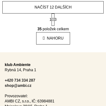
NAČÍST 12 DALŠÍCH
S
1
t
3
r
O
á
35
položek celkem
v
n
l
k
NAHORU
á
o
d
v
a
á
Z
n
c
á
í
í
klub Ambiente
p
p
Rybná 14, Praha 1
r
a
v
t
+420 734 334 287
k
í
shop@ambi.cz
y
v
Provozovatel:
ý
AMBI CZ, s.r.o., IČ: 63984881
p