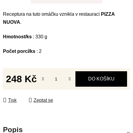
Receptura na tuto omáčku vznikla v restauraci
PIZZA
NUOVA
.
Hmotnost/ks
: 330 g
Počet porcí/ks
: 2
248 Kč
DO KOŠÍKU
Měrná cena:
Tisk
Zeptat se
Popis