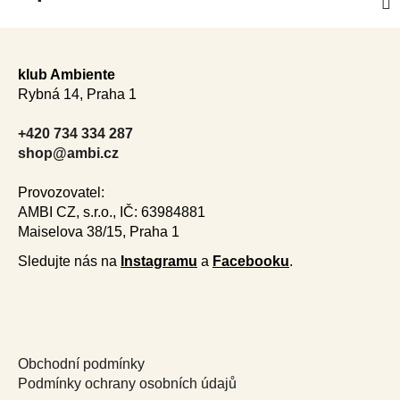
Z
á
klub Ambiente
p
Rybná 14, Praha 1
a
t
+420 734 334 287
í
shop@ambi.cz
Provozovatel:
AMBI CZ, s.r.o., IČ: 63984881
Maiselova 38/15, Praha 1
Sledujte nás na
Instagramu
a
Facebooku
.
Obchodní podmínky
Podmínky ochrany osobních údajů