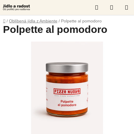
Přejít
Hledat
NÁKUP
na
obsah
KOŠÍK
Domů
/
Oblíbená jídla z Ambiente
/
Polpette al pomodoro
Polpette al pomodoro