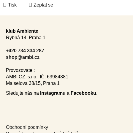
Tisk
Zeptat se
Z
á
klub Ambiente
p
Rybná 14, Praha 1
a
t
+420 734 334 287
í
shop@ambi.cz
Provozovatel:
AMBI CZ, s.r.o., IČ: 63984881
Maiselova 38/15, Praha 1
Sledujte nás na
Instagramu
a
Facebooku
.
Obchodní podmínky