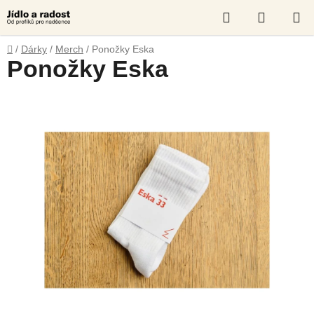
Přejít
Hledat
NÁKUP
na
obsah
KOŠÍK
Domů
/
Dárky
/
Merch
/
Ponožky Eska
Ponožky Eska