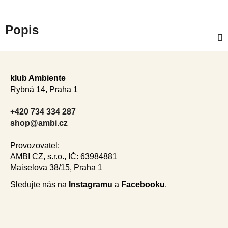
Popis
Z
á
klub Ambiente
p
Rybná 14, Praha 1
a
t
+420 734 334 287
í
shop@ambi.cz
Provozovatel:
AMBI CZ, s.r.o., IČ: 63984881
Maiselova 38/15, Praha 1
Sledujte nás na
Instagramu
a
Facebooku
.