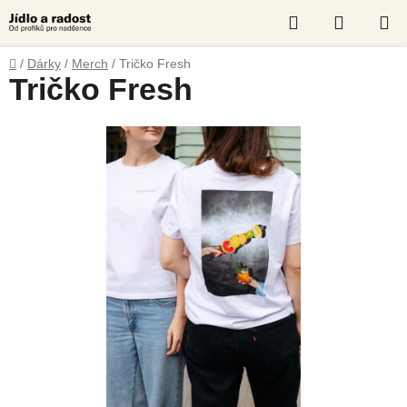
Přejít
Hledat
NÁKUP
na
obsah
KOŠÍK
Domů
/
Dárky
/
Merch
/
Tričko Fresh
Tričko Fresh