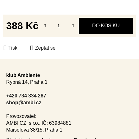
388 Kč
DO KOŠÍKU
Měrná cena:
Tisk
Zeptat se
Z
á
klub Ambiente
p
Rybná 14, Praha 1
a
t
+420 734 334 287
í
shop@ambi.cz
Provozovatel:
AMBI CZ, s.r.o., IČ: 63984881
Maiselova 38/15, Praha 1