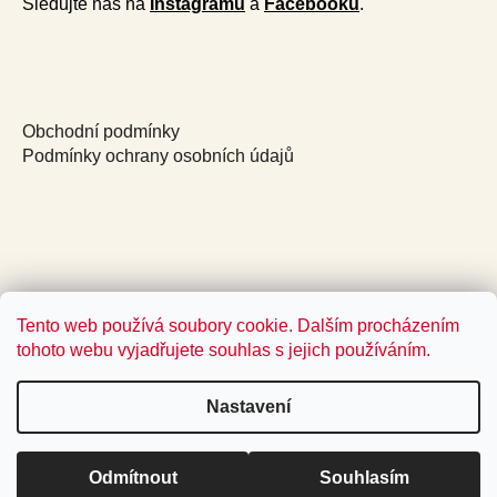
Sledujte nás na
Instagramu
a
Facebooku
.
Obchodní podmínky
Podmínky ochrany osobních údajů
Tento web používá soubory cookie. Dalším procházením
tohoto webu vyjadřujete souhlas s jejich používáním.
Nastavení
Vytvořil Shoptet
Odmítnout
Souhlasím
Copyright 2026
Jídlo a radost
. Všechna práva