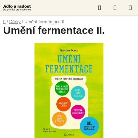
Přejít
Hledat
NÁKUP
na
obsah
KOŠÍK
Domů
/
Dárky
/
Umění fermentace II.
Umění fermentace II.