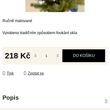
Ručně malované
Vyrobeno tradičním způsobem foukání skla
218 Kč
DO KOŠÍKU
Měrná cena:
Tisk
Zeptat se
Popis