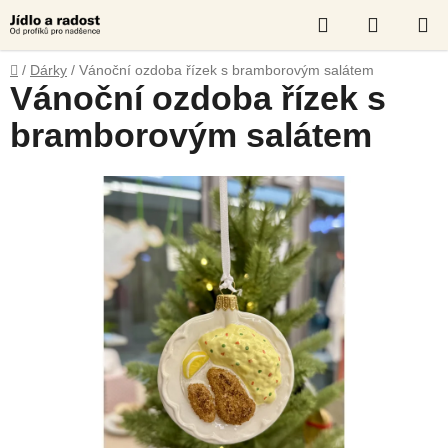
Přejít
Hledat
NÁKUP
na
obsah
KOŠÍK
Domů
/
Dárky
/
Vánoční ozdoba řízek s bramborovým salátem
Vánoční ozdoba řízek s
bramborovým salátem