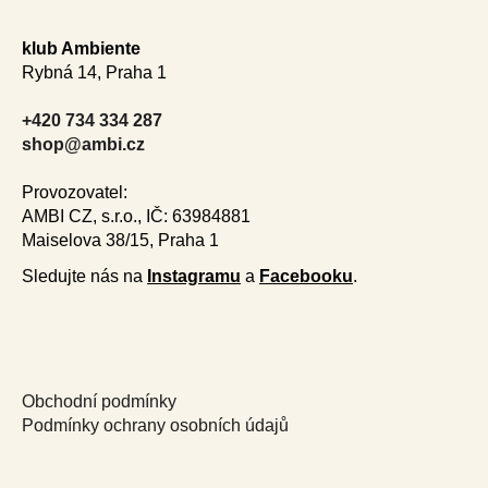
Z
á
klub Ambiente
p
Rybná 14, Praha 1
a
t
+420 734 334 287
í
shop@ambi.cz
Provozovatel:
AMBI CZ, s.r.o., IČ: 63984881
Maiselova 38/15, Praha 1
Sledujte nás na
Instagramu
a
Facebooku
.
Obchodní podmínky
Podmínky ochrany osobních údajů